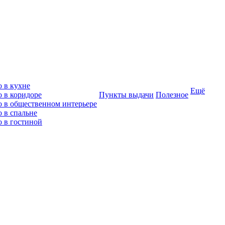
о в кухне
Ещё
о в коридоре
Пункты выдачи
Полезное
о в общественном интерьере
 в спальне
о в гостиной