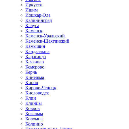
Иркутск
Ишим
Йошкар-Ола
Калининград
Калуга
Каменск
Каменск-Уральский
Каменск-Шахтинский
Камышин
Кандалакша
Караганда
Качканар
Кемерово
Керчь
Кинешма
Киров
Кирово-Чепецк
Кисловодск
Клин
Клинцы
Ковров
Когалым
Коломна
Колпино