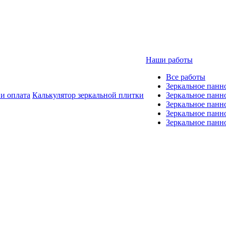
Наши работы
Все работы
Зеркальное панн
 и оплата
Калькулятор зеркальной плитки
Зеркальное панн
Зеркальное панн
Зеркальное панно
Зеркальное панн