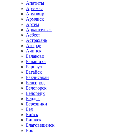
Апатиты
Арзамас
Армавир
Армянск
Артем
Архангельск
Асбест
Астрахань
Атырау
Ачинск
Балаково
Балашиха
Барнаул
Батайск
Бахчисарай
Белгород
Белогорск
Белорецк
Бердск
Березники
Бея
Бийск
Бишкек
Благовещенск
Бор