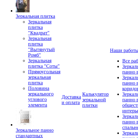
Зеркальная плитка
Зеркальная
плитка
"Квадрат"
Зеркальная
плитка
"Вытянутый
Наши работ
Ромб"
Зеркальная
Все ра
плитка "Соты"
Зеркал
Прямоугольная
панно 
зеркальная
Зеркал
плитка
панно 
Половина
коридо
зеркального
Калькулятор
Зеркал
Доставка
углового
зеркальной
панно 
и оплата
элемента
плитки
общест
интерь
Зеркал
панно 
спальн
Зеркальное панно
Зеркал
стандартных