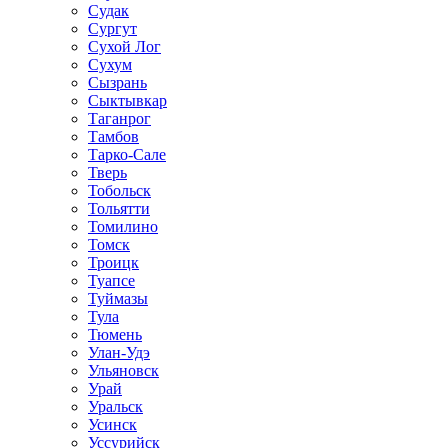
Судак
Сургут
Сухой Лог
Сухум
Сызрань
Сыктывкар
Таганрог
Тамбов
Тарко-Сале
Тверь
Тобольск
Тольятти
Томилино
Томск
Троицк
Туапсе
Туймазы
Тула
Тюмень
Улан-Удэ
Ульяновск
Урай
Уральск
Усинск
Уссурийск