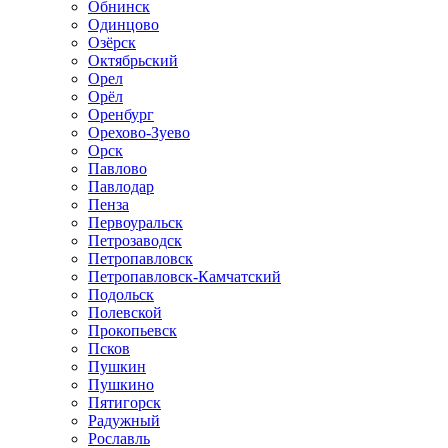
Обнинск
Одинцово
Озёрск
Октябрьский
Орел
Орёл
Оренбург
Орехово-Зуево
Орск
Павлово
Павлодар
Пенза
Первоуральск
Петрозаводск
Петропавловск
Петропавловск-Камчатский
Подольск
Полевской
Прокопьевск
Псков
Пушкин
Пушкино
Пятигорск
Радужный
Рославль