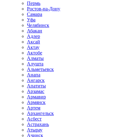
Пермь
Ростов-на-Дону
Самара
Уфа
Челябинск
Абакан
Адлер
Аксай
Актау
Актобе
Алматы
Алушта
Альметьевск
Анапа
Ангарск
Апатиты
Арзамас
Армавир
Армянск
Артем
Архангельск
Асбест
Астрахань
Атырау
Ачинск