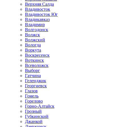
Верхняя Салда
Владивосток
Владивосток Юг
Владикавказ
Владимир
Волгодонск
Волжск
Волжский
Вологда
Воркута
Воскресенск
Воткинск
Всеволожск
Выборг
Гатчина
Геленджик
Георгиевск
Глазов
Гомель
Горелово
Горно-Алтайск
Грозный
Губкинский
Джанкой
Дзержинск