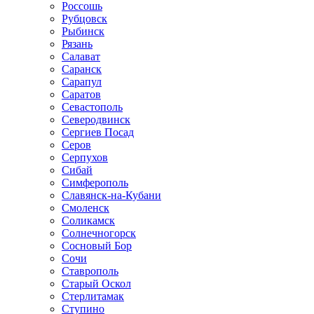
Россошь
Рубцовск
Рыбинск
Рязань
Салават
Саранск
Сарапул
Саратов
Севастополь
Северодвинск
Сергиев Посад
Серов
Серпухов
Сибай
Симферополь
Славянск-на-Кубани
Смоленск
Соликамск
Солнечногорск
Сосновый Бор
Сочи
Ставрополь
Старый Оскол
Стерлитамак
Ступино