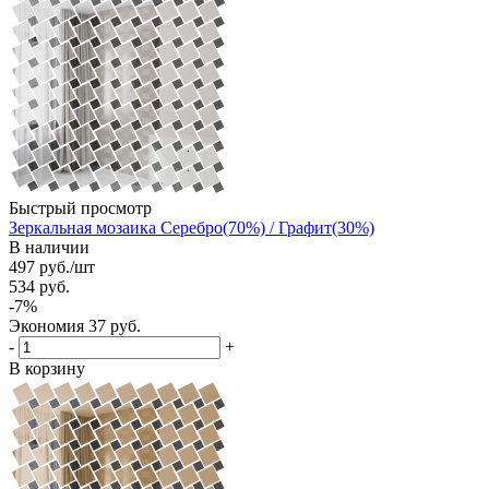
Быстрый просмотр
Зеркальная мозаика Серебро(70%) / Графит(30%)
В наличии
497
руб.
/шт
534
руб.
-
7
%
Экономия
37
руб.
-
+
В корзину