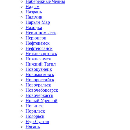
Набережные Челны
Надым
Назрань
Нальчик
Нарьян-Мар
Находка
Невинномысск
Нерюнгри
Нефтекамск
Нефтеюганск
Нижневартовск
Нижнекамск
Нижний Тагил
Новокузнецк
Новомосковск
Новороссийск
Новоуральск
Новочебоксарск
Новочеркасск
Новый Уренгой
Ногинск
Норильск
Ноябрьск
Нур-Султан
Нягань