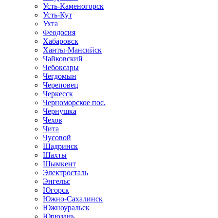
Усть-Каменогорск
Усть-Кут
Ухта
Феодосия
Хабаровск
Ханты-Мансийск
Чайковский
Чебоксары
Чегдомын
Череповец
Черкесск
Черноморское пос.
Чернушка
Чехов
Чита
Чусовой
Шадринск
Шахты
Шымкент
Электросталь
Энгельс
Югорск
Южно-Сахалинск
Южноуральск
Юрюзань