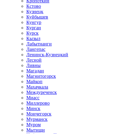
Кропоткин
Кстово
Кузнецк
Куйбышев
Кунгур
Курган
Курск
Кызыл
Лабытнанги
Лангепас
Ленинск-Кузнецкий
Лесной
Ливны
Магадан
Магнитогорск
Майкоп
Махачкала
Междуреченск
Миасс
Миллерово
Минск
Мончегорск
Мурманск
Муром
Мытищи