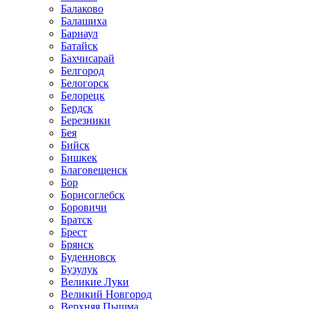
Балаково
Балашиха
Барнаул
Батайск
Бахчисарай
Белгород
Белогорск
Белорецк
Бердск
Березники
Бея
Бийск
Бишкек
Благовещенск
Бор
Борисоглебск
Боровичи
Братск
Брест
Брянск
Буденновск
Бузулук
Великие Луки
Великий Новгород
Верхняя Пышма