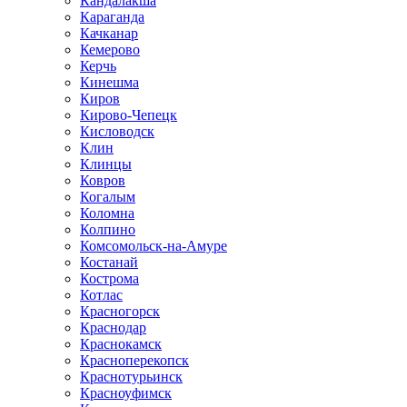
Кандалакша
Караганда
Качканар
Кемерово
Керчь
Кинешма
Киров
Кирово-Чепецк
Кисловодск
Клин
Клинцы
Ковров
Когалым
Коломна
Колпино
Комсомольск-на-Амуре
Костанай
Кострома
Котлас
Красногорск
Краснодар
Краснокамск
Красноперекопск
Краснотурьинск
Красноуфимск